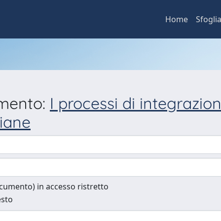
Home
Sfogli
umento:
I processi di integrazio
liane
documento) in accesso ristretto
esto