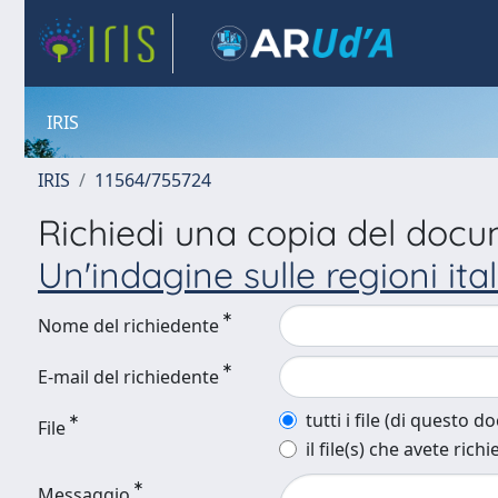
IRIS
IRIS
11564/755724
Richiedi una copia del doc
Un'indagine sulle regioni ita
Nome del richiedente
E-mail del richiedente
tutti i file (di questo 
File
il file(s) che avete richi
Messaggio