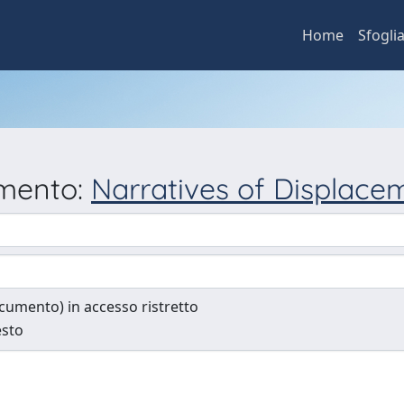
Home
Sfogli
umento:
Narratives of Displace
documento) in accesso ristretto
esto