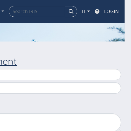
a
IT
LOGIN
ment