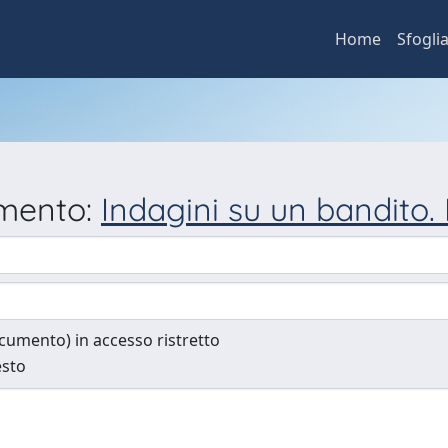
Home
Sfogli
umento:
Indagini su un bandito. 
documento) in accesso ristretto
esto