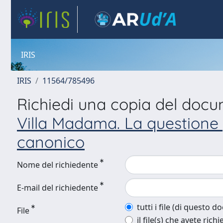
IRIS
IRIS
11564/785496
Richiedi una copia del doc
Villa Madama. La questione po
canonico
Nome del richiedente
E-mail del richiedente
tutti i file (di questo 
File
il file(s) che avete richi