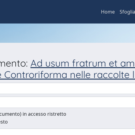
Home
Sfogli
umento:
Ad usum fratrum et am
ontroriforma nelle raccolte li
documento) in accesso ristretto
esto