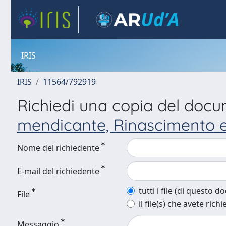
IRIS
IRIS
11564/792919
Richiedi una copia del doc
mendicante, Rinascimento e C
Nome del richiedente
E-mail del richiedente
tutti i file (di questo 
File
il file(s) che avete richi
Messaggio