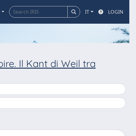
a
IT
LOGIN
ire. Il Kant di Weil tra