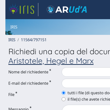
IRIS
IRIS
11564/797151
Richiedi una copia del doc
Aristotele, Hegel e Marx
Nome del richiedente
E-mail del richiedente
tutti i file (di questo 
File
il file(s) che avete richi
Messaggio