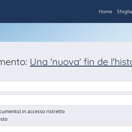
Home
Sfogli
umento:
Una 'nuova' fin de l'histo
documento) in accesso ristretto
esto