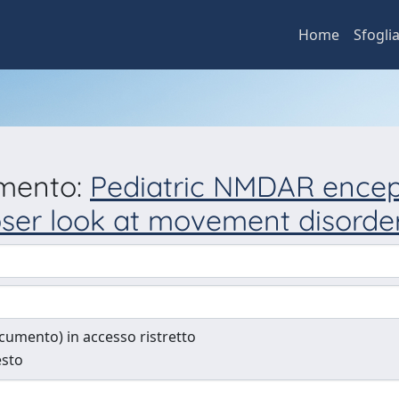
Home
Sfogli
umento:
Pediatric NMDAR encepha
oser look at movement disorde
documento) in accesso ristretto
esto