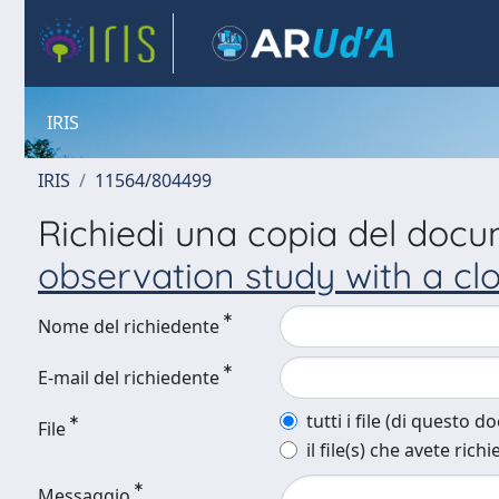
IRIS
IRIS
11564/804499
Richiedi una copia del doc
observation study with a cl
Nome del richiedente
E-mail del richiedente
tutti i file (di questo 
File
il file(s) che avete richi
Messaggio