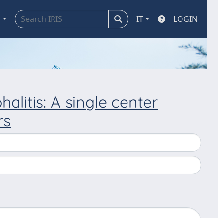
a
IT
LOGIN
litis: A single center
rs