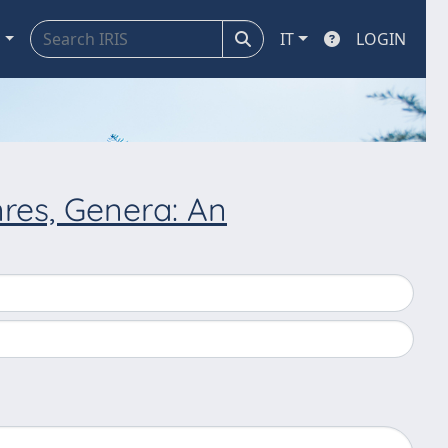
a
IT
LOGIN
res, Genera: An