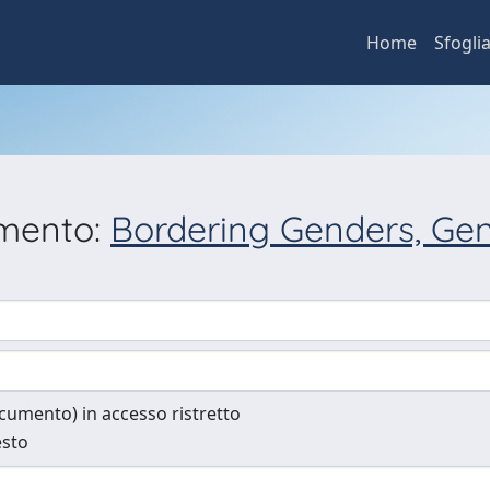
Home
Sfogli
umento:
Bordering Genders, Gen
documento) in accesso ristretto
esto