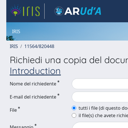
IRIS
IRIS
11564/820448
Richiedi una copia del doc
Introduction
Nome del richiedente
E-mail del richiedente
tutti i file (di questo 
File
il file(s) che avete richi
Messaggio