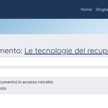
Home
Sfogli
umento:
Le tecnologie del recup
documento) in accesso ristretto
esto