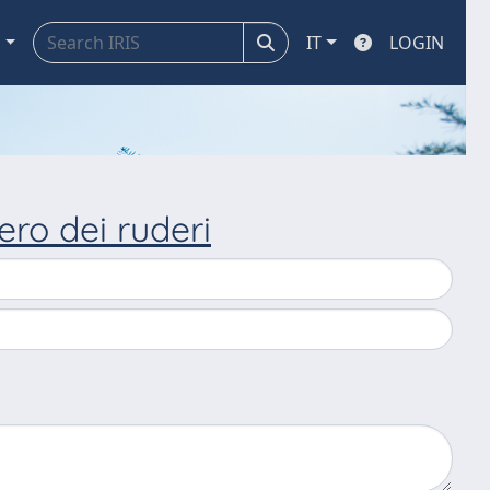
a
IT
LOGIN
ero dei ruderi