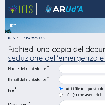
IRIS
IRIS
11564/825173
Richiedi una copia del doc
seduzione dell’emergenza e 
Nome del richiedente
E-mail del richiedente
tutti i file (di questo 
File
il file(s) che avete richi
Messaggio