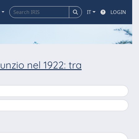
a
IT
LOGIN
unzio nel 1922: tra