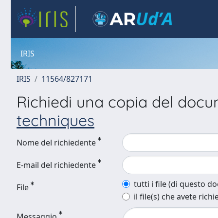
IRIS
IRIS
11564/827171
Richiedi una copia del doc
techniques
Nome del richiedente
E-mail del richiedente
tutti i file (di questo 
File
il file(s) che avete richi
Messaggio