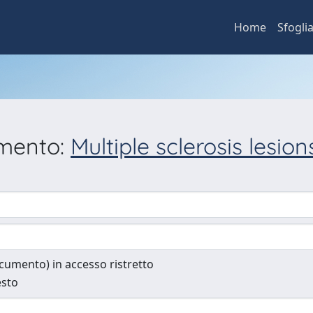
Home
Sfogli
umento:
Multiple sclerosis lesio
documento) in accesso ristretto
esto