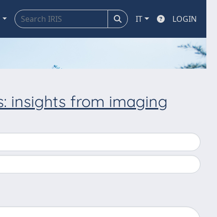
a
IT
LOGIN
ns: insights from imaging