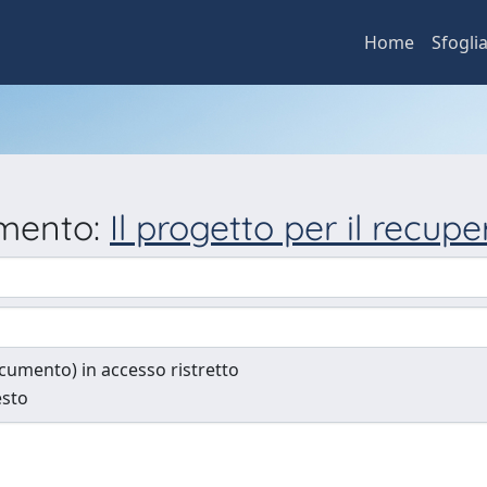
Home
Sfogli
umento:
Il progetto per il recu
documento) in accesso ristretto
esto