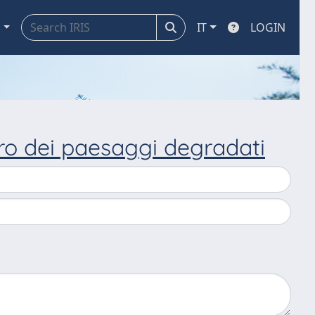
a
IT
LOGIN
pero dei paesaggi degradati