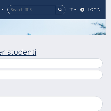
a
IT
LOGIN
r studenti