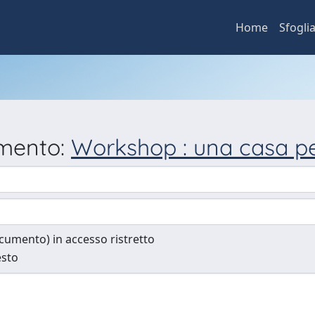
Home
Sfogli
umento:
Workshop : una casa pe
documento) in accesso ristretto
esto