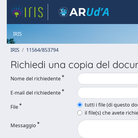
IRIS
IRIS
11564/853794
Richiedi una copia del doc
Nome del richiedente
E-mail del richiedente
tutti i file (di questo 
File
il file(s) che avete richi
Messaggio