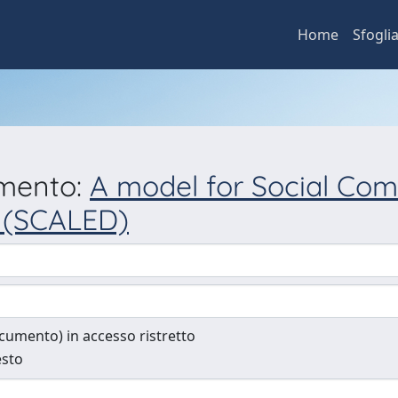
Home
Sfogli
umento:
A model for Social Co
 (SCALED)
documento) in accesso ristretto
esto