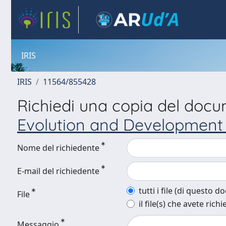
IRIS
IRIS
11564/855428
Richiedi una copia del doc
Evolution and Development
Nome del richiedente
E-mail del richiedente
tutti i file (di questo 
File
il file(s) che avete richi
Messaggio