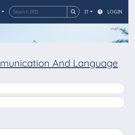
a
IT
LOGIN
mmunication And Language