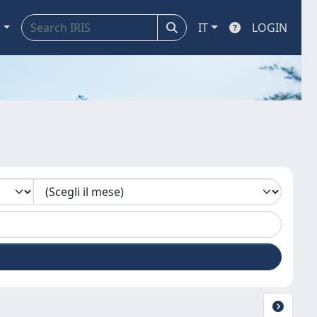
a
IT
LOGIN