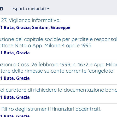
esporta metadati
 27. Vigilanza informativa.
01 Buta, Grazia; Santoni, Giuseppe
uzione del capitale sociale per perdite e responsabi
ittore Nota a App. Milano 4 aprile 1995
01 Buta, Grazia
ioni a Cass. 26 febbraio 1999, n. 1672 e App. Mila
ntare delle rimesse su conto corrente `congelato`
01 Buta, Grazia
del curatore di richiedere la documentazione bancari
01 Buta, Grazia
- Ritiro degli strumenti finanziari accentrati.
01 Buta, Grazia