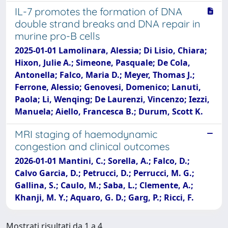
IL-7 promotes the formation of DNA
double strand breaks and DNA repair in
murine pro-B cells
2025-01-01 Lamolinara, Alessia; Di Lisio, Chiara;
Hixon, Julie A.; Simeone, Pasquale; De Cola,
Antonella; Falco, Maria D.; Meyer, Thomas J.;
Ferrone, Alessio; Genovesi, Domenico; Lanuti,
Paola; Li, Wenqing; De Laurenzi, Vincenzo; Iezzi,
Manuela; Aiello, Francesca B.; Durum, Scott K.
MRI staging of haemodynamic
congestion and clinical outcomes
2026-01-01 Mantini, C.; Sorella, A.; Falco, D.;
Calvo Garcia, D.; Petrucci, D.; Perrucci, M. G.;
Gallina, S.; Caulo, M.; Saba, L.; Clemente, A.;
Khanji, M. Y.; Aquaro, G. D.; Garg, P.; Ricci, F.
Mostrati risultati da 1 a 4