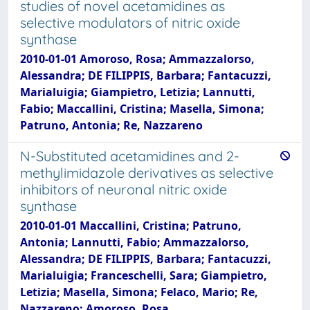
studies of novel acetamidines as
selective modulators of nitric oxide
synthase
2010-01-01 Amoroso, Rosa; Ammazzalorso,
Alessandra; DE FILIPPIS, Barbara; Fantacuzzi,
Marialuigia; Giampietro, Letizia; Lannutti,
Fabio; Maccallini, Cristina; Masella, Simona;
Patruno, Antonia; Re, Nazzareno
N-Substituted acetamidines and 2-
methylimidazole derivatives as selective
inhibitors of neuronal nitric oxide
synthase
2010-01-01 Maccallini, Cristina; Patruno,
Antonia; Lannutti, Fabio; Ammazzalorso,
Alessandra; DE FILIPPIS, Barbara; Fantacuzzi,
Marialuigia; Franceschelli, Sara; Giampietro,
Letizia; Masella, Simona; Felaco, Mario; Re,
Nazzareno; Amoroso, Rosa