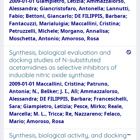
2009-01-01 Giampietro, Letizia; Ammazzalorso,
Alessandra; Giancristofaro, Antonella; Lannutti,
Fabio; Bettoni, Giancarlo; DE FILIPPIS, Barbara;
Fantacuzzi, Marialuigia; Maccallini, Cristina;
Petruzzelli, Michele; Morgano, Annalisa;
Moschetta, Antonio; Amoroso, Rosa
Synthesis, biological evaluation and
docking studies of N-substituted
acetamidines as selective inhibitors of
inducible nitric oxide synthase
2009-01-01 Maccallini, Cristina; Patruno,
Antonia; N., Bešker; J. I., Alì; Ammazzalorso,
Alessandra; DE FILIPPIS, Barbara; Franceschelli,
Sara; Giampietro, Letizia; Pesce, Mirko; Reale,
Marcella; M. L., Tricca; Re, Nazzareno; Felaco,
Mario; Amoroso, Rosa
Synthesis, biological activity, and docking