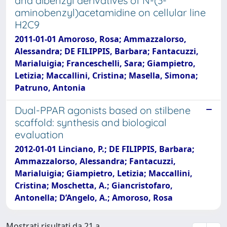
and dibenzyl derivatives of N-(3-
aminobenzyl)acetamidine on cellular line
H2C9
2011-01-01 Amoroso, Rosa; Ammazzalorso,
Alessandra; DE FILIPPIS, Barbara; Fantacuzzi,
Marialuigia; Franceschelli, Sara; Giampietro,
Letizia; Maccallini, Cristina; Masella, Simona;
Patruno, Antonia
Dual-PPAR agonists based on stilbene
scaffold: synthesis and biological
evaluation
2012-01-01 Linciano, P.; DE FILIPPIS, Barbara;
Ammazzalorso, Alessandra; Fantacuzzi,
Marialuigia; Giampietro, Letizia; Maccallini,
Cristina; Moschetta, A.; Giancristofaro,
Antonella; D’Angelo, A.; Amoroso, Rosa
Mostrati risultati da 21 a