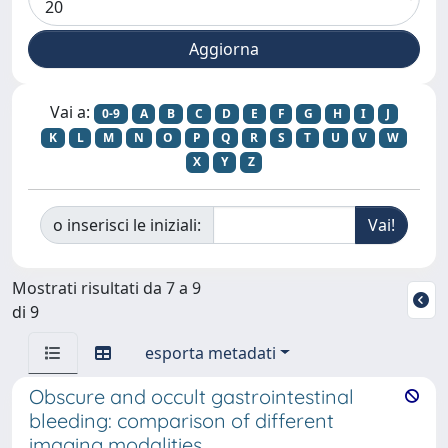
Vai a:
0-9
A
B
C
D
E
F
G
H
I
J
K
L
M
N
O
P
Q
R
S
T
U
V
W
X
Y
Z
o inserisci le iniziali:
Mostrati risultati da 7 a 9
di 9
esporta metadati
Obscure and occult gastrointestinal
bleeding: comparison of different
imaging modalities.