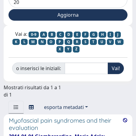
Vai a:
0-9
A
B
C
D
E
F
G
H
I
J
K
L
M
N
O
P
Q
R
S
T
U
V
W
X
Y
Z
o inserisci le iniziali:
Mostrati risultati da 1 a 1
di 1
esporta metadati
Myofascial pain syndromes and their
evaluation