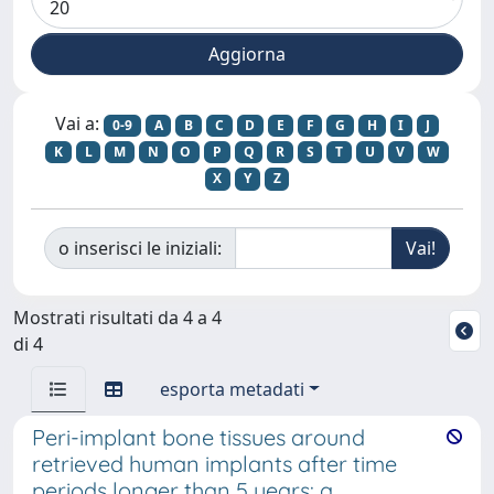
Vai a:
0-9
A
B
C
D
E
F
G
H
I
J
K
L
M
N
O
P
Q
R
S
T
U
V
W
X
Y
Z
o inserisci le iniziali:
Mostrati risultati da 4 a 4
di 4
esporta metadati
Peri-implant bone tissues around
retrieved human implants after time
periods longer than 5 years: a