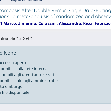
rombosis After Double Versus Single Drug-Eluting
tions : a meta-analysis of randomized and observa
01 Marco, Zimarino; Corazzini, Alessandro; Ricci, Fabriz
ultati da 2 a 2 di 2
a icone
 accesso aperto
sponibili sulla rete interna
ponibili agli utenti autorizzati
sponibili solo agli amministratori
otto embargo
file disponibile