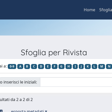
Home
Sfogli
Sfoglia per Rivista
ai a:
0-9
A
B
C
D
E
F
G
H
I
J
K
L
M
N
o inserisci le iniziali:
ultati da 2 a 2 di 2
esporta metadati