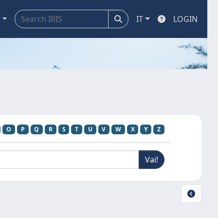
a
IT
LOGIN
O
P
Q
R
S
T
U
V
W
X
Y
Z