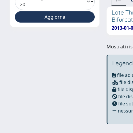
Late Th
Bifurca
2013-01-
Mostrati ris
Legend
file ad
file di
file dis
file di
file s
nessun 