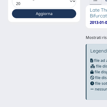
Late Th
Bifurca
2013-01-
Mostrati ris
Legend
file ad
file di
file dis
file di
file s
nessun 