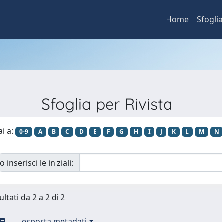
Home
Sfogli
Sfoglia per Rivista
ai a:
0-9
A
B
C
D
E
F
G
H
I
J
K
L
M
N
o inserisci le iniziali:
ultati da 2 a 2 di 2
esporta metadati