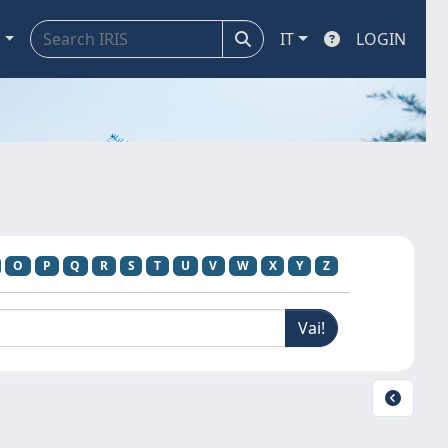
a
IT
LOGIN
O
P
Q
R
S
T
U
V
W
X
Y
Z