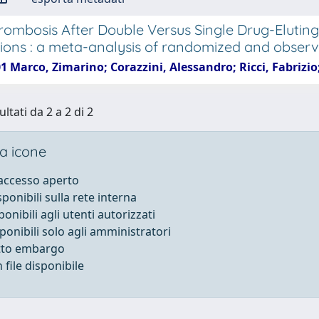
rombosis After Double Versus Single Drug-Eluting
tions : a meta-analysis of randomized and observa
01 Marco, Zimarino; Corazzini, Alessandro; Ricci, Fabriz
ultati da 2 a 2 di 2
a icone
 accesso aperto
sponibili sulla rete interna
ponibili agli utenti autorizzati
sponibili solo agli amministratori
otto embargo
file disponibile