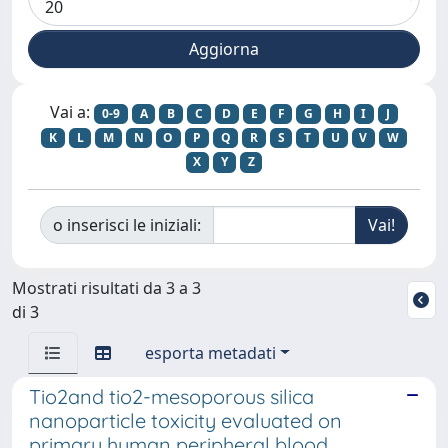
Vai a:
0-9
A
B
C
D
E
F
G
H
I
J
K
L
M
N
O
P
Q
R
S
T
U
V
W
X
Y
Z
o inserisci le iniziali:
Mostrati risultati da 3 a 3
di 3
esporta metadati
Tio2and tio2-mesoporous silica
nanoparticle toxicity evaluated on
primary human peripheral blood