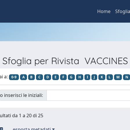
Home
Sfogli
Sfoglia per Rivista VACCINES
ai a:
0-9
A
B
C
D
E
F
G
H
I
J
K
L
M
N
o inserisci le iniziali:
ultati da 1 a 20 di 25
esporta metadati