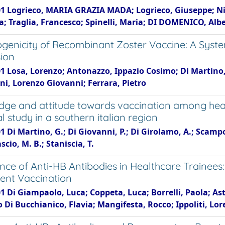
1 Logrieco, MARIA GRAZIA MADA; Logrieco, Giuseppe; Nicol
; Traglia, Francesco; Spinelli, Maria; DI DOMENICO, Albe
enicity of Recombinant Zoster Vaccine: A Syste
ion
1 Losa, Lorenzo; Antonazzo, Ippazio Cosimo; Di Martino, 
i, Lorenzo Giovanni; Ferrara, Pietro
ge and attitude towards vaccination among healt
l study in a southern italian region
1 Di Martino, G.; Di Giovanni, P.; Di Girolamo, A.; Scampo
ascio, M. B.; Staniscia, T.
ence of Anti-HB Antibodies in Healthcare Trainees
ent Vaccination
1 Di Giampaolo, Luca; Coppeta, Luca; Borrelli, Paola; Asto
Di Bucchianico, Flavia; Mangifesta, Rocco; Ippoliti, Lore