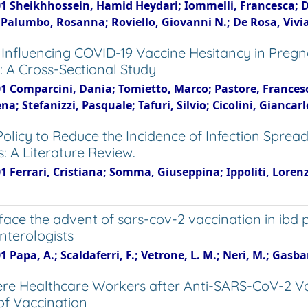
1 Sheikhhossein, Hamid Heydari; Iommelli, Francesca; Di P
 Palumbo, Rosanna; Roviello, Giovanni N.; De Rosa, Vivi
 Influencing COVID-19 Vaccine Hesitancy in Pre
A Cross-Sectional Study
01 Comparcini, Dania; Tomietto, Marco; Pastore, Francesc
na; Stefanizzi, Pasquale; Tafuri, Silvio; Cicolini, Giancar
Policy to Reduce the Incidence of Infection Spre
: A Literature Review.
01 Ferrari, Cristiana; Somma, Giuseppina; Ippoliti, Lore
face the advent of sars-cov-2 vaccination in ibd p
nterologists
1 Papa, A.; Scaldaferri, F.; Vetrone, L. M.; Neri, M.; Gasbar
e Healthcare Workers after Anti-SARS-CoV-2 Vac
 of Vaccination