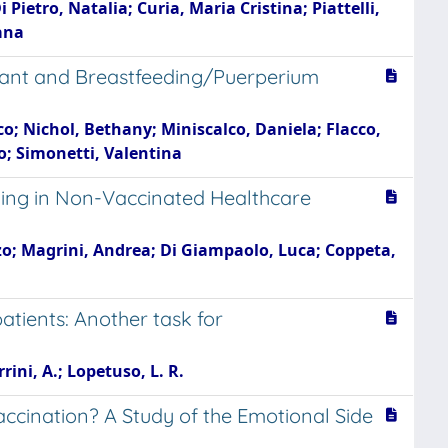
ietro, Natalia; Curia, Maria Cristina; Piattelli,
ana
gnant and Breastfeeding/Puerperium
o; Nichol, Bethany; Miniscalco, Daniela; Flacco,
lo; Simonetti, Valentina
ading in Non-Vaccinated Healthcare
nzo; Magrini, Andrea; Di Giampaolo, Luca; Coppeta,
atients: Another task for
rini, A.; Lopetuso, L. R.
cination? A Study of the Emotional Side