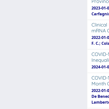
Provinc
2023-01-
Carfagnin
Clinica
mRNA CO
2022-01-0
F. C.; Col
COVID-1
Inequali
2024-01-
COVID-1
Month C
2022-01-0
De Benedi
Lambert