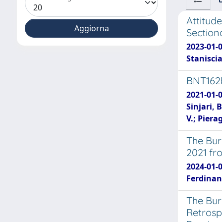
Attitud
Section
2023-01-
Stanisci
BNT162b
2021-01-01
Sinjari, 
V.; Piera
The Bur
2021 fr
2024-01-
Ferdinan
The Bur
Retrosp