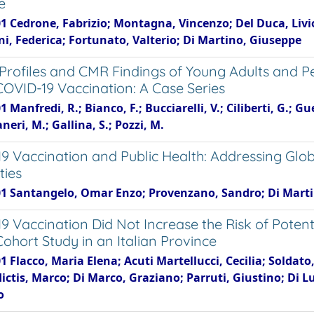
e
01 Cedrone, Fabrizio; Montagna, Vincenzo; Del Duca, Liv
i, Federica; Fortunato, Valterio; Di Martino, Giuseppe
l Profiles and CMR Findings of Young Adults and Pe
VID-19 Vaccination: A Case Series
1 Manfredi, R.; Bianco, F.; Bucciarelli, V.; Ciliberti, G.; Gu
aneri, M.; Gallina, S.; Pozzi, M.
9 Vaccination and Public Health: Addressing Glob
ties
01 Santangelo, Omar Enzo; Provenzano, Sandro; Di Martin
9 Vaccination Did Not Increase the Risk of Potent
ohort Study in an Italian Province
1 Flacco, Maria Elena; Acuti Martellucci, Cecilia; Soldato
ctis, Marco; Di Marco, Graziano; Parruti, Giustino; Di L
o