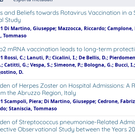
es and Beliefs towards Rotavirus Vaccination in a
al Study
01 Di Martino, Giuseppe; Mazzocca, Riccardo; Camplone, 
a, Tommaso
2 mRNA vaccination leads to long-term protect
 Rossi, C.; Lanuti, P.; Cicalini, I.; De Bellis, D.; Pierdomen
B.; Catitti, G.; Vespa, S.; Simeone, P.; Bologna, G.; Bucci, I.
gostino, D.
den of Herpes Zoster on Hospital Admissions: A Re
om the Abruzzo Region, Italy
01 Scampoli, Piera; Di Martino, Giuseppe; Cedrone, Fabri
do; Staniscia, Tommaso
den of Streptococcus pneumoniae-Related Admissi
ective Observational Study between the Years 20