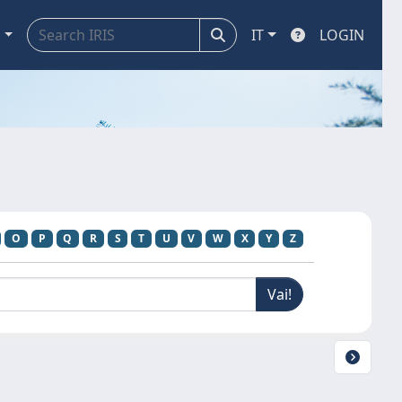
a
IT
LOGIN
O
P
Q
R
S
T
U
V
W
X
Y
Z