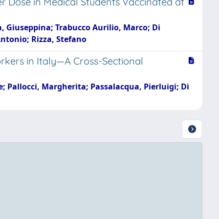
r Dose in Medical Students Vaccinated at
, Giuseppina; Trabucco Aurilio, Marco; Di
Antonio; Rizza, Stefano
ers in Italy—A Cross-Sectional
; Pallocci, Margherita; Passalacqua, Pierluigi; Di