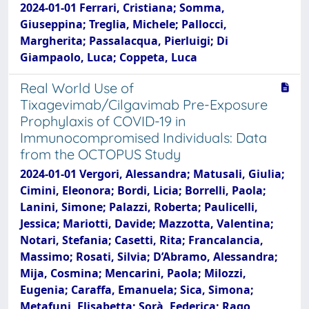
2024-01-01 Ferrari, Cristiana; Somma,
Giuseppina; Treglia, Michele; Pallocci,
Margherita; Passalacqua, Pierluigi; Di
Giampaolo, Luca; Coppeta, Luca
Real World Use of
Tixagevimab/Cilgavimab Pre-Exposure
Prophylaxis of COVID-19 in
Immunocompromised Individuals: Data
from the OCTOPUS Study
2024-01-01 Vergori, Alessandra; Matusali, Giulia;
Cimini, Eleonora; Bordi, Licia; Borrelli, Paola;
Lanini, Simone; Palazzi, Roberta; Paulicelli,
Jessica; Mariotti, Davide; Mazzotta, Valentina;
Notari, Stefania; Casetti, Rita; Francalancia,
Massimo; Rosati, Silvia; D’Abramo, Alessandra;
Mija, Cosmina; Mencarini, Paola; Milozzi,
Eugenia; Caraffa, Emanuela; Sica, Simona;
Metafuni, Elisabetta; Sorà, Federica; Rago,