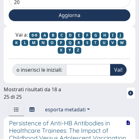
Vai a:
0-9
A
B
C
D
E
F
G
H
I
J
K
L
M
N
O
P
Q
R
S
T
U
V
W
X
Y
Z
o inserisci le iniziali:
Mostrati risultati da 18 a
25 di 25
esporta metadati
Persistence of Anti-HB Antibodies in
Healthcare Trainees: The Impact of
Childhood Versus Adolescent Vaccination