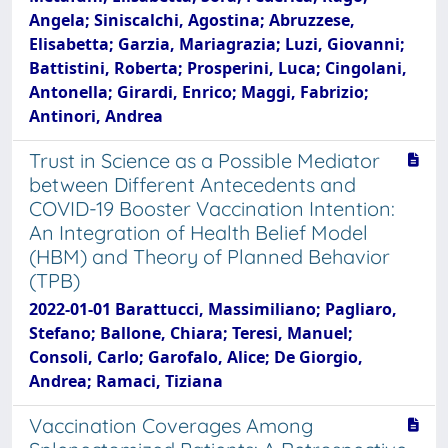
Angela; Siniscalchi, Agostina; Abruzzese,
Elisabetta; Garzia, Mariagrazia; Luzi, Giovanni;
Battistini, Roberta; Prosperini, Luca; Cingolani,
Antonella; Girardi, Enrico; Maggi, Fabrizio;
Antinori, Andrea
Trust in Science as a Possible Mediator
between Different Antecedents and
COVID-19 Booster Vaccination Intention:
An Integration of Health Belief Model
(HBM) and Theory of Planned Behavior
(TPB)
2022-01-01 Barattucci, Massimiliano; Pagliaro,
Stefano; Ballone, Chiara; Teresi, Manuel;
Consoli, Carlo; Garofalo, Alice; De Giorgio,
Andrea; Ramaci, Tiziana
Vaccination Coverages Among