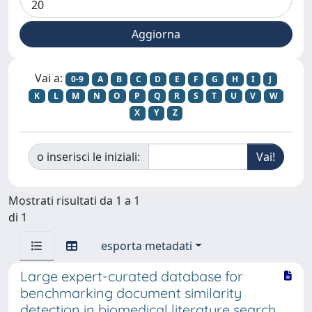
Vai a:
0-9
A
B
C
D
E
F
G
H
I
J
K
L
M
N
O
P
Q
R
S
T
U
V
W
X
Y
Z
o inserisci le iniziali:
Mostrati risultati da 1 a 1
di 1
esporta metadati
Large expert-curated database for
benchmarking document similarity
detection in biomedical literature search