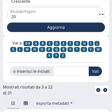
Risultati/Pagina
Vai a:
0-9
A
B
C
D
E
F
G
H
I
J
K
L
M
N
O
P
Q
R
S
T
U
V
W
X
Y
Z
o inserisci le iniziali:
Mostrati risultati da 3 a 22
di 31
esporta metadati