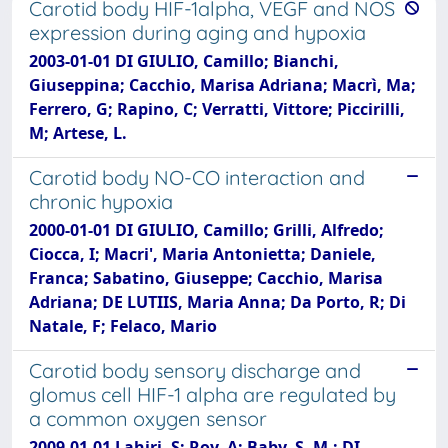
Carotid body HIF-1alpha, VEGF and NOS
expression during aging and hypoxia
2003-01-01 DI GIULIO, Camillo; Bianchi,
Giuseppina; Cacchio, Marisa Adriana; Macrì, Ma;
Ferrero, G; Rapino, C; Verratti, Vittore; Piccirilli,
M; Artese, L.
Carotid body NO-CO interaction and
chronic hypoxia
2000-01-01 DI GIULIO, Camillo; Grilli, Alfredo;
Ciocca, I; Macri', Maria Antonietta; Daniele,
Franca; Sabatino, Giuseppe; Cacchio, Marisa
Adriana; DE LUTIIS, Maria Anna; Da Porto, R; Di
Natale, F; Felaco, Mario
Carotid body sensory discharge and
glomus cell HIF-1 alpha are regulated by
a common oxygen sensor
2009-01-01 Lahiri, S; Roy, A; Baby, S. M.; DI