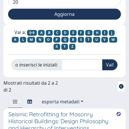
Vai a:
0-9
A
B
C
D
E
F
G
H
I
J
K
L
M
N
O
P
Q
R
S
T
U
V
W
X
Y
Z
o inserisci le iniziali:
Mostrati risultati da 2 a 2
di 2
esporta metadati
Seismic Retrofitting for Masonry
Historical Buildings: Design Philosophy
and Hierarchy of Interventions