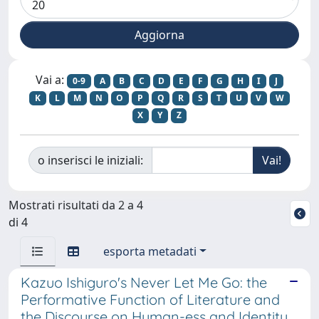
Vai a:
0-9
A
B
C
D
E
F
G
H
I
J
K
L
M
N
O
P
Q
R
S
T
U
V
W
X
Y
Z
o inserisci le iniziali:
Mostrati risultati da 2 a 4
di 4
esporta metadati
Kazuo Ishiguro's Never Let Me Go: the
Performative Function of Literature and
the Discourse on Human-ess and Identity