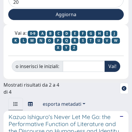
Vai a:
0-9
A
B
C
D
E
F
G
H
I
J
K
L
M
N
O
P
Q
R
S
T
U
V
W
X
Y
Z
o inserisci le iniziali:
Mostrati risultati da 2 a 4
di 4
esporta metadati
Kazuo Ishiguro's Never Let Me Go: the
Performative Function of Literature and
the Discourse on Human-ess and Identity