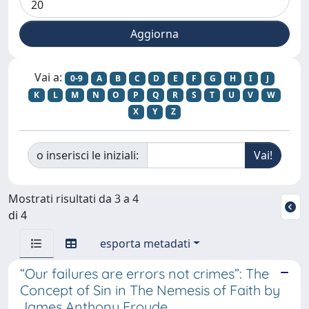
Vai a:
0-9
A
B
C
D
E
F
G
H
I
J
K
L
M
N
O
P
Q
R
S
T
U
V
W
X
Y
Z
o inserisci le iniziali:
Mostrati risultati da 3 a 4
di 4
esporta metadati
“Our failures are errors not crimes”: The
Concept of Sin in The Nemesis of Faith by
James Anthony Froude