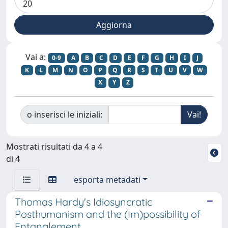
Vai a:
0-9
A
B
C
D
E
F
G
H
I
J
K
L
M
N
O
P
Q
R
S
T
U
V
W
X
Y
Z
o inserisci le iniziali:
Mostrati risultati da 4 a 4
di 4
esporta metadati
Thomas Hardy's Idiosyncratic
Posthumanism and the (Im)possibility of
Entanglement