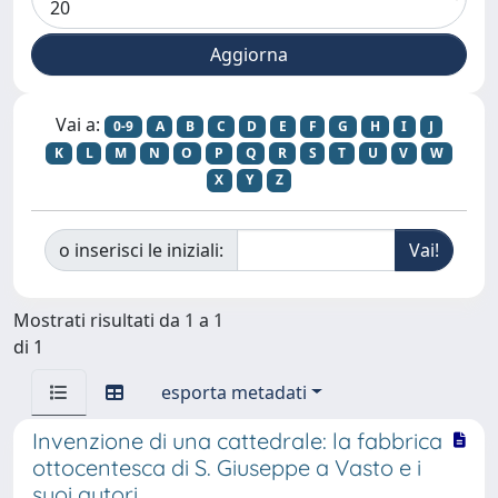
Vai a:
0-9
A
B
C
D
E
F
G
H
I
J
K
L
M
N
O
P
Q
R
S
T
U
V
W
X
Y
Z
o inserisci le iniziali:
Mostrati risultati da 1 a 1
di 1
esporta metadati
Invenzione di una cattedrale: la fabbrica
ottocentesca di S. Giuseppe a Vasto e i
suoi autori