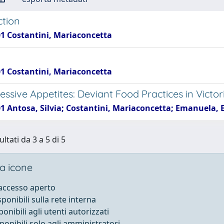
ction
01 Costantini, Mariaconcetta
01 Costantini, Mariaconcetta
essive Appetites: Deviant Food Practices in Victor
01 Antosa, Silvia; Costantini, Mariaconcetta; Emanuela, 
ultati da 3 a 5 di 5
a icone
 accesso aperto
sponibili sulla rete interna
ponibili agli utenti autorizzati
sponibili solo agli amministratori