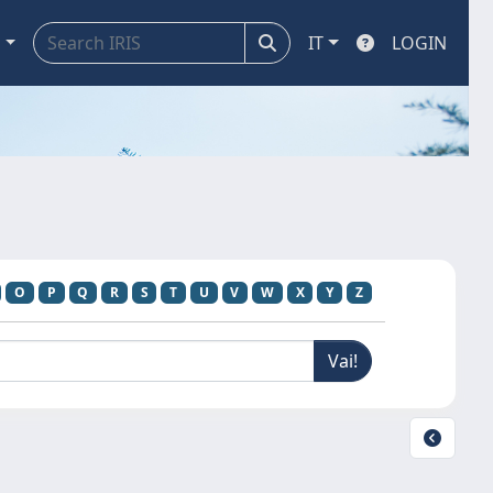
a
IT
LOGIN
O
P
Q
R
S
T
U
V
W
X
Y
Z