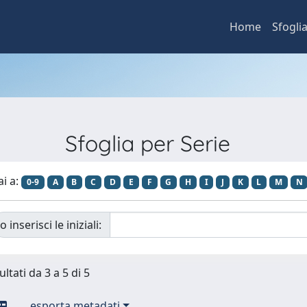
Home
Sfogli
Sfoglia per Serie
ai a:
0-9
A
B
C
D
E
F
G
H
I
J
K
L
M
N
o inserisci le iniziali:
ultati da 3 a 5 di 5
esporta metadati