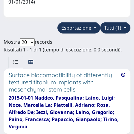
01/01/2014)
Esportazione
Tutti (1)
Mostra
records
Risultati 1 - 1 di 1 (tempo di esecuzione: 0.0 secondi).
Surface biocompatibility of differently
textured titanium implants with
mesenchymal stem cells
2015-01-01 Naddeo, Pasqualina; Laino, Luigi;
Noce, Marcella La; Piattelli, Adriano; Rosa,
Alfredo De; Iezzi, Giovanna; Laino, Gregorio;
Paino, Francesca; Papaccio, Gianpaolo; Tirino,
Virginia