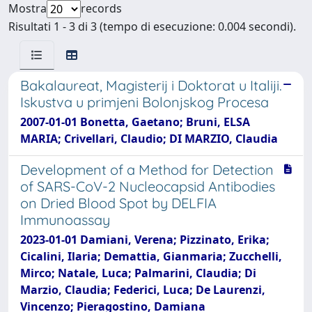
Mostra
records
Risultati 1 - 3 di 3 (tempo di esecuzione: 0.004 secondi).
Bakalaureat, Magisterij i Doktorat u Italiji.
Iskustva u primjeni Bolonjskog Procesa
2007-01-01 Bonetta, Gaetano; Bruni, ELSA
MARIA; Crivellari, Claudio; DI MARZIO, Claudia
Development of a Method for Detection
of SARS-CoV-2 Nucleocapsid Antibodies
on Dried Blood Spot by DELFIA
Immunoassay
2023-01-01 Damiani, Verena; Pizzinato, Erika;
Cicalini, Ilaria; Demattia, Gianmaria; Zucchelli,
Mirco; Natale, Luca; Palmarini, Claudia; Di
Marzio, Claudia; Federici, Luca; De Laurenzi,
Vincenzo; Pieragostino, Damiana