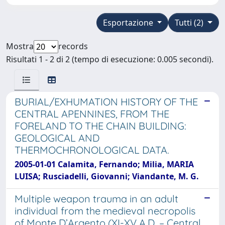
Esportazione
Tutti (2)
Mostra
records
Risultati 1 - 2 di 2 (tempo di esecuzione: 0.005 secondi).
BURIAL/EXHUMATION HISTORY OF THE
CENTRAL APENNINES, FROM THE
FORELAND TO THE CHAIN BUILDING:
GEOLOGICAL AND
THERMOCHRONOLOGICAL DATA.
2005-01-01 Calamita, Fernando; Milia, MARIA
LUISA; Rusciadelli, Giovanni; Viandante, M. G.
Multiple weapon trauma in an adult
individual from the medieval necropolis
of Monte D’Argento (XI-XV A.D. – Central