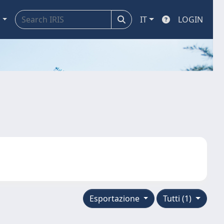
a
IT
LOGIN
Esportazione
Tutti (1)