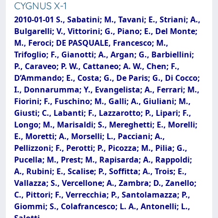
CYGNUS X-1
2010-01-01 S., Sabatini; M., Tavani; E., Striani; A.,
Bulgarelli; V., Vittorini; G., Piano; E., Del Monte;
M., Feroci; DE PASQUALE, Francesco; M.,
Trifoglio; F., Gianotti; A., Argan; G., Barbiellini;
P., Caraveo; P. W., Cattaneo; A. W., Chen; F.,
D’Ammando; E., Costa; G., De Paris; G., Di Cocco;
I., Donnarumma; Y., Evangelista; A., Ferrari; M.,
Fiorini; F., Fuschino; M., Galli; A., Giuliani; M.,
Giusti; C., Labanti; F., Lazzarotto; P., Lipari; F.,
Longo; M., Marisaldi; S., Mereghetti; E., Morelli;
E., Moretti; A., Morselli; L., Pacciani; A.,
Pellizzoni; F., Perotti; P., Picozza; M., Pilia; G.,
Pucella; M., Prest; M., Rapisarda; A., Rappoldi;
A., Rubini; E., Scalise; P., Soffitta; A., Trois; E.,
Vallazza; S., Vercellone; A., Zambra; D., Zanello;
C., Pittori; F., Verrecchia; P., Santolamazza; P.,
Giommi; S., Colafrancesco; L. A., Antonelli; L.,
Salotti