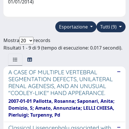
01/01/2014)
Esportazione
Tutti (9)
Mostra
records
Risultati 1 - 9 di 9 (tempo di esecuzione: 0.017 secondi).
A CASE OF MULTIPLE VERTEBRAL
SEGMENTATION DEFECTS, UNILATERAL
RENAL AGENESIS, AND AN UNUSUAL
"COOLEY-LIKE" HAND APPEARANCE.
2007-01-01 Pallotta, Rosanna; Saponari, Anita;
Domizio, S; Amato, Annunziata; LELLI CHIESA,
Pierluigi; Turpenny, Pd
Classical Lissencephaly associated with