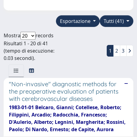
Esportazione
Tutti (41)
Mostra
records
Risultati 1 - 20 di 41
(tempo di esecuzione:
1
2
3
0.03 secondi).
"Non-invasive" diagnostic methods for
the preoperative evaluation of patients
with cerebrovascular diseases
1983-01-01 Belcaro, Gianni; Cotellese, Roberto;
Filippini, Arcadio; Radocchia, Francesco;
D'Aulerio, Alberto; Legnini, Margherita; Rossini,
Paolo; Di Nardo, Ernesto; de Capite, Aurora