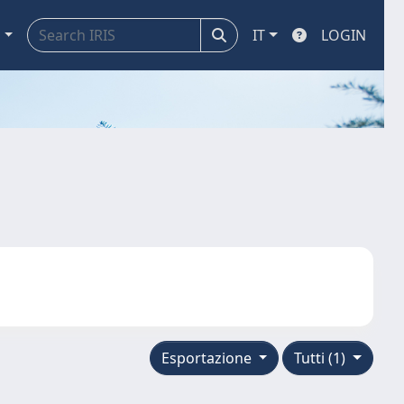
a
IT
LOGIN
Esportazione
Tutti (1)