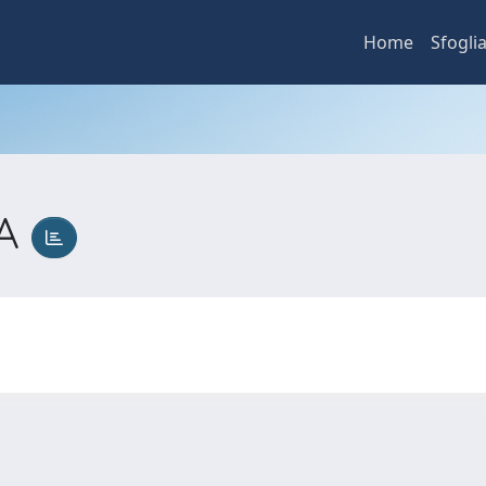
Home
Sfogli
TA