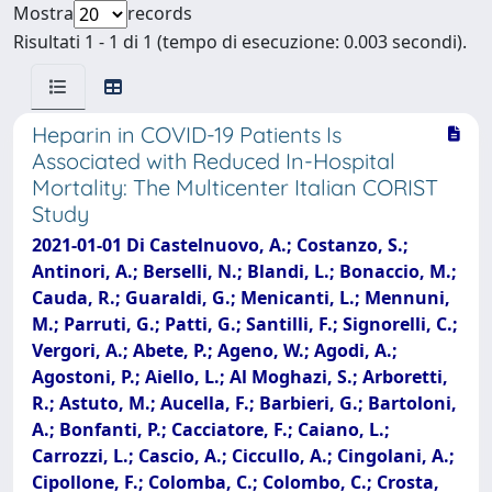
Mostra
records
Risultati 1 - 1 di 1 (tempo di esecuzione: 0.003 secondi).
Heparin in COVID-19 Patients Is
Associated with Reduced In-Hospital
Mortality: The Multicenter Italian CORIST
Study
2021-01-01 Di Castelnuovo, A.; Costanzo, S.;
Antinori, A.; Berselli, N.; Blandi, L.; Bonaccio, M.;
Cauda, R.; Guaraldi, G.; Menicanti, L.; Mennuni,
M.; Parruti, G.; Patti, G.; Santilli, F.; Signorelli, C.;
Vergori, A.; Abete, P.; Ageno, W.; Agodi, A.;
Agostoni, P.; Aiello, L.; Al Moghazi, S.; Arboretti,
R.; Astuto, M.; Aucella, F.; Barbieri, G.; Bartoloni,
A.; Bonfanti, P.; Cacciatore, F.; Caiano, L.;
Carrozzi, L.; Cascio, A.; Ciccullo, A.; Cingolani, A.;
Cipollone, F.; Colomba, C.; Colombo, C.; Crosta,