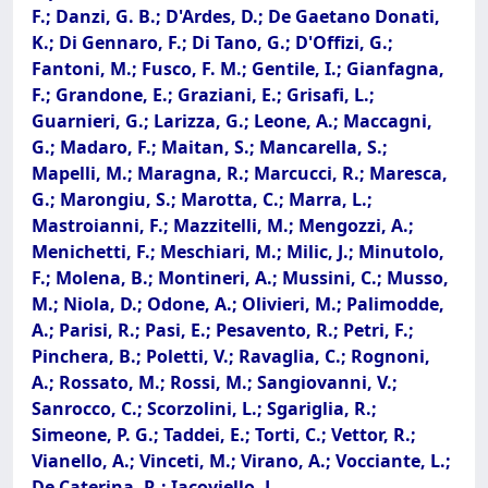
F.; Danzi, G. B.; D'Ardes, D.; De Gaetano Donati,
K.; Di Gennaro, F.; Di Tano, G.; D'Offizi, G.;
Fantoni, M.; Fusco, F. M.; Gentile, I.; Gianfagna,
F.; Grandone, E.; Graziani, E.; Grisafi, L.;
Guarnieri, G.; Larizza, G.; Leone, A.; Maccagni,
G.; Madaro, F.; Maitan, S.; Mancarella, S.;
Mapelli, M.; Maragna, R.; Marcucci, R.; Maresca,
G.; Marongiu, S.; Marotta, C.; Marra, L.;
Mastroianni, F.; Mazzitelli, M.; Mengozzi, A.;
Menichetti, F.; Meschiari, M.; Milic, J.; Minutolo,
F.; Molena, B.; Montineri, A.; Mussini, C.; Musso,
M.; Niola, D.; Odone, A.; Olivieri, M.; Palimodde,
A.; Parisi, R.; Pasi, E.; Pesavento, R.; Petri, F.;
Pinchera, B.; Poletti, V.; Ravaglia, C.; Rognoni,
A.; Rossato, M.; Rossi, M.; Sangiovanni, V.;
Sanrocco, C.; Scorzolini, L.; Sgariglia, R.;
Simeone, P. G.; Taddei, E.; Torti, C.; Vettor, R.;
Vianello, A.; Vinceti, M.; Virano, A.; Vocciante, L.;
De Caterina, R.; Iacoviello, L.