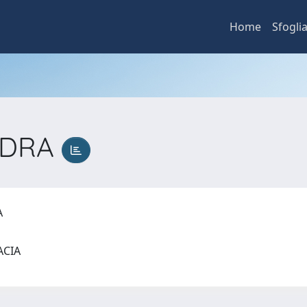
Home
Sfogli
NDRA
RA
MACIA