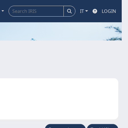
a
IT
LOGIN