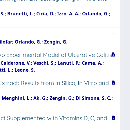
.; Brunetti, L.; Cicia, D.; Izzo, A. A.; Orlando, G.;
Nilofar; Orlando, G.; Zengin, G.
vo Experimental Model of Ulcerative Colitis
; Calderone, V.; Veschi, S.; Lanuti, P.; Cama, A.;
ti, L.; Leone, S.
ct: Results from In Silico, In Vitro and
; Menghini, L.; Ak, G.; Zengin, G.; Di Simone, S. C.;
ct Supplemented with Vitamins D, C, and