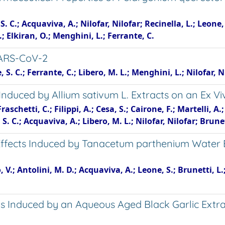
. C.; Acquaviva, A.; Nilofar, Nilofar; Recinella, L.; Leone, S
; Elkiran, O.; Menghini, L.; Ferrante, C.
 SARS-CoV-2
S. C.; Ferrante, C.; Libero, M. L.; Menghini, L.; Nilofar, 
nduced by Allium sativum L. Extracts on an Ex Vi
raschetti, C.; Filippi, A.; Cesa, S.; Cairone, F.; Martelli, A.
. C.; Acquaviva, A.; Libero, M. L.; Nilofar, Nilofar; Brunet
ects Induced by Tanacetum parthenium Water Extra
 V.; Antolini, M. D.; Acquaviva, A.; Leone, S.; Brunetti, L.
s Induced by an Aqueous Aged Black Garlic Extra