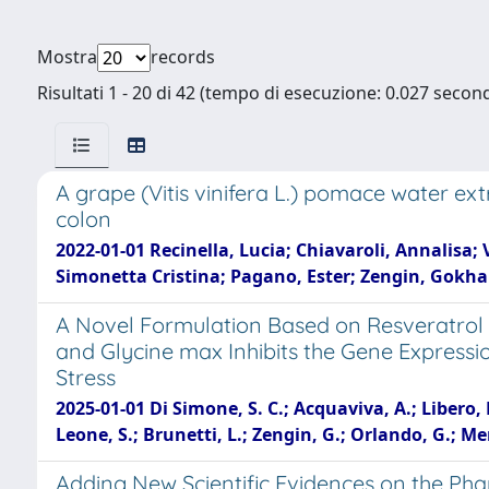
Mostra
records
Risultati 1 - 20 di 42 (tempo di esecuzione: 0.027 second
A grape (Vitis vinifera L.) pomace water 
colon
2022-01-01 Recinella, Lucia; Chiavaroli, Annalisa;
Simonetta Cristina; Pagano, Ester; Zengin, Gokhan
A Novel Formulation Based on Resveratrol 
and Glycine max Inhibits the Gene Express
Stress
2025-01-01 Di Simone, S. C.; Acquaviva, A.; Libero, M
Leone, S.; Brunetti, L.; Zengin, G.; Orlando, G.; Men
Adding New Scientific Evidences on the Ph