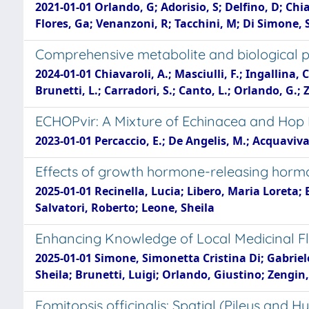
2021-01-01 Orlando, G; Adorisio, S; Delfino, D; Chia
Flores, Ga; Venanzoni, R; Tacchini, M; Di Simone, 
Comprehensive metabolite and biological pro
2024-01-01 Chiavaroli, A.; Masciulli, F.; Ingallina, 
Brunetti, L.; Carradori, S.; Canto, L.; Orlando, G.;
ECHOPvir: A Mixture of Echinacea and Hop 
2023-01-01 Percaccio, E.; De Angelis, M.; Acquaviva,
Effects of growth hormone-releasing horm
2025-01-01 Recinella, Lucia; Libero, Maria Loreta;
Salvatori, Roberto; Leone, Sheila
Enhancing Knowledge of Local Medicinal F
2025-01-01 Simone, Simonetta Cristina Di; Gabriele
Sheila; Brunetti, Luigi; Orlando, Giustino; Zengi
Fomitopsis officinalis: Spatial (Pileus an