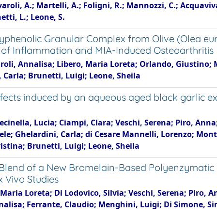
avaroli, A.; Martelli, A.; Foligni, R.; Mannozzi, C.; Acquavi
etti, L.; Leone, S.
yphenolic Granular Complex from Olive (Olea euro
l of Inflammation and MIA-Induced Osteoarthritis
aroli, Annalisa; Libero, Maria Loreta; Orlando, Giustino;
Carla; Brunetti, Luigi; Leone, Sheila
ects induced by an aqueous aged black garlic extr
Recinella, Lucia; Ciampi, Clara; Veschi, Serena; Piro, Ann
iele; Ghelardini, Carla; di Cesare Mannelli, Lorenzo; Mon
stina; Brunetti, Luigi; Leone, Sheila
ry Blend of a New Bromelain-Based Polyenzymatic 
x Vivo Studies
 Maria Loreta; Di Lodovico, Silvia; Veschi, Serena; Piro,
nalisa; Ferrante, Claudio; Menghini, Luigi; Di Simone, Si