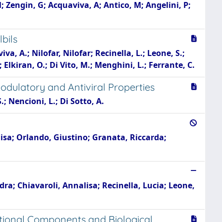
M; Zengin, G; Acquaviva, A; Antico, M; Angelini, P;
bils
va, A.; Nilofar, Nilofar; Recinella, L.; Leone, S.;
 Elkiran, O.; Di Vito, M.; Menghini, L.; Ferrante, C.
dulatory and Antiviral Properties
; Nencioni, L.; Di Sotto, A.
lisa; Orlando, Giustino; Granata, Riccarda;
ra; Chiavaroli, Annalisa; Recinella, Lucia; Leone,
ctional Components and Biological