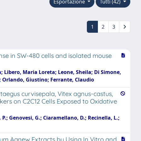
Esportazione
Tutti (42)
1
2
3
nse in SW-480 cells and isolated mouse
; Libero, Maria Loreta; Leone, Sheila; Di Simone,
; Orlando, Giustino; Ferrante, Claudio
aegus curvisepala, Vitex agnus-castus,
kers on C2C12 Cells Exposed to Oxidative
. P.; Genovesi, G.; Ciaramellano, D.; Recinella, L.;
rum Agnew Extracts by Using In Vitro and