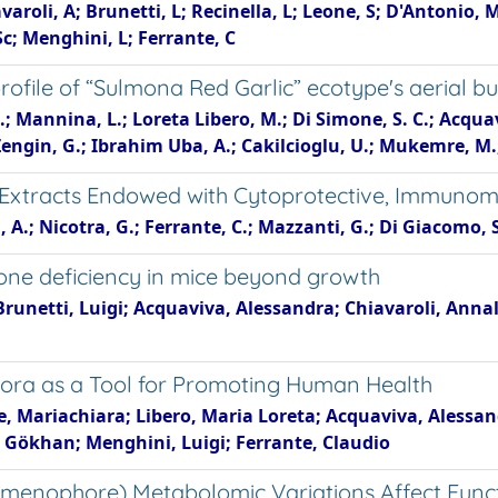
varoli, A; Brunetti, L; Recinella, L; Leone, S; D'Antonio, 
Sc; Menghini, L; Ferrante, C
file of “Sulmona Red Garlic” ecotype's aerial bul
C.; Mannina, L.; Loreta Libero, M.; Di Simone, S. C.; Acquavi
 Zengin, G.; Ibrahim Uba, A.; Cakilcioglu, U.; Mukemre, M.;
Extracts Endowed with Cytoprotective, Immunomo
 A.; Nicotra, G.; Ferrante, C.; Mazzanti, G.; Di Giacomo, S.
one deficiency in mice beyond growth
 Brunetti, Luigi; Acquaviva, Alessandra; Chiavaroli, Anna
lora as a Tool for Promoting Human Health
, Mariachiara; Libero, Maria Loreta; Acquaviva, Alessand
n, Gökhan; Menghini, Luigi; Ferrante, Claudio
d Hymenophore) Metabolomic Variations Affect Fun