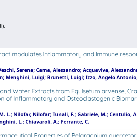
i).
extract modulates inflammatory and immune respo
 Veschi, Serena; Cama, Alessandro; Acquaviva, Alessandra
; Menghini, Luigi; Brunetti, Luigi; Izzo, Angelo Antonio
and Water Extracts from Equisetum arvense, Crat
ion of Inflammatory and Osteoclastogenic Biomar
. L.; Nilofar, Nilofar; Tunali, F.; Gabriele, M.; Centulio, A
ghini, L.; Chiavaroli, A.; Ferrante, C.
armaceutical Properties of Pelargonium querceto