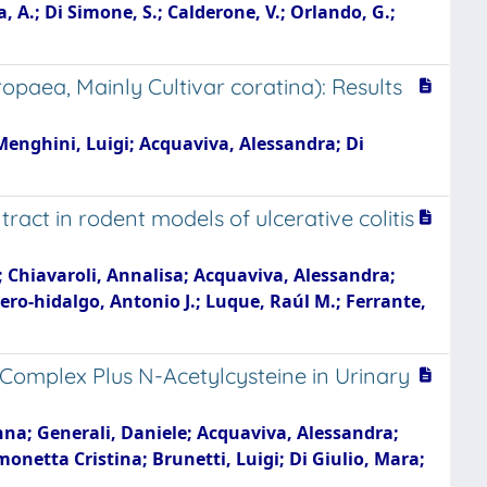
va, A.; Di Simone, S.; Calderone, V.; Orlando, G.;
paea, Mainly Cultivar coratina): Results
 Menghini, Luigi; Acquaviva, Alessandra; Di
act in rodent models of ulcerative colitis
a; Chiavaroli, Annalisa; Acquaviva, Alessandra;
tero‐hidalgo, Antonio J.; Luque, Raúl M.; Ferrante,
Complex Plus N-Acetylcysteine in Urinary
 Anna; Generali, Daniele; Acquaviva, Alessandra;
monetta Cristina; Brunetti, Luigi; Di Giulio, Mara;