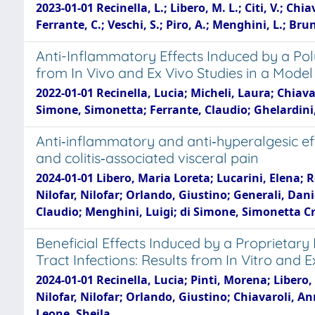
2023-01-01 Recinella, L.; Libero, M. L.; Citi, V.; Chi
Ferrante, C.; Veschi, S.; Piro, A.; Menghini, L.; Brun
Anti-Inflammatory Effects Induced by a Pol
from In Vivo and Ex Vivo Studies in a Mode
2022-01-01 Recinella, Lucia; Micheli, Laura; Chiav
Simone, Simonetta; Ferrante, Claudio; Ghelardini, 
Anti‐inflammatory and anti‐hyperalgesic eff
and colitis‐associated visceral pain
2024-01-01 Libero, Maria Loreta; Lucarini, Elena; 
Nilofar, Nilofar; Orlando, Giustino; Generali, Dan
Claudio; Menghini, Luigi; di Simone, Simonetta Cri
Beneficial Effects Induced by a Proprieta
Tract Infections: Results from In Vitro and E
2024-01-01 Recinella, Lucia; Pinti, Morena; Libero,
Nilofar, Nilofar; Orlando, Giustino; Chiavaroli, An
Leone, Sheila