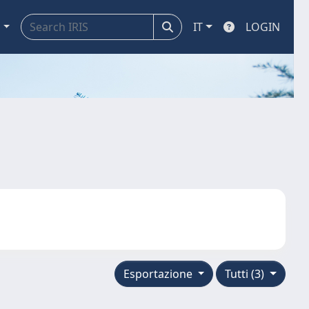
a
IT
LOGIN
Esportazione
Tutti (3)