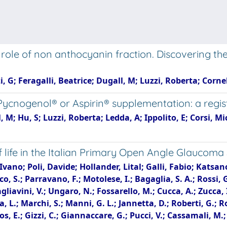
 role of non anthocyanin fraction. Discovering the
, G; Feragalli, Beatrice; Dugall, M; Luzzi, Roberta; Cornel
 Pycnogenol® or Aspirin® supplementation: a regis
M; Hu, S; Luzzi, Roberta; Ledda, A; Ippolito, E; Corsi, Mich
 of life in the Italian Primary Open Angle Glaucoma
Ivano; Poli, Davide; Hollander, Lital; Galli, Fabio; Katsa
, S.; Parravano, F.; Motolese, I.; Bagaglia, S. A.; Rossi, G.
; Tagliavini, V.; Ungaro, N.; Fossarello, M.; Cucca, A.; Zucca
, L.; Marchi, S.; Manni, G. L.; Jannetta, D.; Roberti, G.; Ro
s, E.; Gizzi, C.; Giannaccare, G.; Pucci, V.; Cassamali, M.;