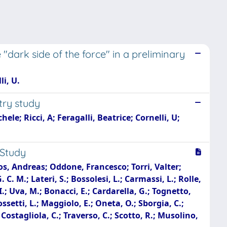
 "dark side of the force" in a preliminary
li, U.
try study
ele; Ricci, A; Feragalli, Beatrice; Cornelli, U;
 Study
nos, Andreas; Oddone, Francesco; Torri, Valter;
 C. M.; Lateri, S.; Bossolesi, L.; Carmassi, L.; Rolle,
, I.; Uva, M.; Bonacci, E.; Cardarella, G.; Tognetto,
ssetti, L.; Maggiolo, E.; Oneta, O.; Sborgia, C.;
 Costagliola, C.; Traverso, C.; Scotto, R.; Musolino,