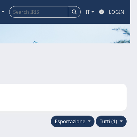
a
IT
LOGIN
Esportazione
Tutti (1)