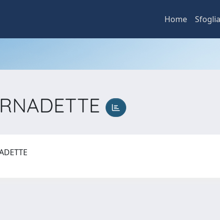
Home
Sfogli
ERNADETTE
NADETTE