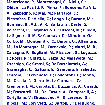
Monteleone, P.; Montemagni, C.; Niolu, C.;
Oldani, L.; Pacitti, F.; Pinna, F.; Roncone, R.; Vita,
A.; Zeppegno, P.; Maj, M.; Patriarca, S.;
Pietrafesa, D.; Aiello, C.; Longo, L.; Barone, M.;
Romano, R.; Atti, A. R.; Barlati, S.; Deste, G.;
Valsecchi, P.; Carpiniello, B.; Tusconi, M.; Puddu,
L.; Signorelli, M. S.; Cannavo, D.; Minutolo, G.;
Corbo, M.; Montemitro, C.; Baroni, G.; Altamura,
M.; La Montagna, M.; Carnevale, R.; Murri, M. B.;
Calcagno, P.; Bugliani, M.; Pizziconi, G.; Logozzo,
F.; Rossi, R.; Giusti, L.; Salza, A.; Malavolta, M.;
Orsenigo, G.; Grassi, S.; De Bartolomeis, A.;
Gramaglia, C.; Gattoni, E.; Gambaro, Elisabetta;
Tenconi, E.; Ferronato, L.; Collantoni, E.; Tonna,
M.; Ossola, P.; Gerra, M. L.; Carmassi, C.;
Cremone, I. M.; Carpita, B.; Buzzanca, A.; Girardi,
N.; Frascarelli, M.; Del Casale, A.; Comparelli, A.;
Corigliano, V.; Siracusano, A.; Di Lorenzo, G.;
Ribolsi, M.; Corrivetti, G.; Bartoli, L.; Del Buono,