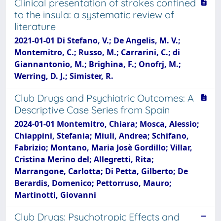
Clinical presentation of strokes confined
to the insula: a systematic review of
literature
2021-01-01 Di Stefano, V.; De Angelis, M. V.;
Montemitro, C.; Russo, M.; Carrarini, C.; di
Giannantonio, M.; Brighina, F.; Onofrj, M.;
Werring, D. J.; Simister, R.
Club Drugs and Psychiatric Outcomes: A
Descriptive Case Series from Spain
2024-01-01 Montemitro, Chiara; Mosca, Alessio;
Chiappini, Stefania; Miuli, Andrea; Schifano,
Fabrizio; Montano, Maria Josè Gordillo; Villar,
Cristina Merino del; Allegretti, Rita;
Marrangone, Carlotta; Di Petta, Gilberto; De
Berardis, Domenico; Pettorruso, Mauro;
Martinotti, Giovanni
Club Drugs: Psychotropic Effects and