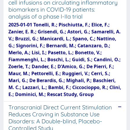
cell infusions on circulating inflammatory
biomarkers in COVID-19 patients:
analysis of a phase I-IIa trial
2025-01-01 Tonelli, R.; Pischiutta, F.; Elice, F.;
Zanier, E. R.; Grisendi, G.; Astori, G.; Samarelli, A.
V.; Bruzzi, G.; Manicardi, L.; Spano, C.; Nattino,
G.; Signorini, F.; Bernardi, M.; Catanzaro, D.;
Merlo, A.; Lisi, I.; Pasetto, L.; Bonetto, V.;
Fiammenghi, L.; Boschi, L.; Guidi, S.; Candini, O.;
Zoerle, T.; Dander, E.; D'Amico, G.; De Pierri, F.;
Maur, M.; Pettorelli, E.; Ruggieri, V.; Cerri, S.;
Mari, G.; De Berardis, G.; Mighali, P.; Baschieri,
M. C.; Lazzari, L.; Bambi, F.; Ciccocioppo, R.; Clini,
E.; Dominici, M.; Rescat Study, Group
Transcranial Direct Current Stimulation
Reduces Craving in Substance Use
Disorders: A Double-blind, Placebo-
Controlled Study