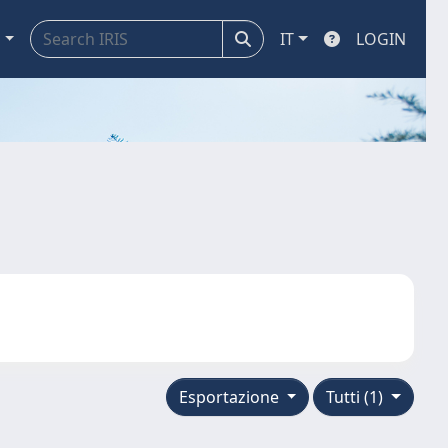
a
IT
LOGIN
Esportazione
Tutti (1)