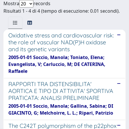
Mostra
records
Risultati 1 - 4 di 4 (tempo di esecuzione: 0.01 secondi).
Oxidative stress and cardiovascular risk:
the role of vascular NAD(P)H oxidase
and its genetic variants
2005-01-01 Soccio, Manola; Toniato, Elena;
Evangelista, V; Carluccio, M; DE CATERINA,
Raffaele
RAPPORTI TRA DISTENSIBILITA'
AORTICA E TIPO DI ATTIVITA' SPORTIVA
PRATICATA: ANALISI PRELIMINARE
2005-01-01 Soccio, Manola; Gallina, Sabina; DI
GIACINTO, G; Melchoirre, L. L.; Ripari, Patrizio
The C242T polymorphism of the p22phox